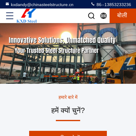
kxdandy@chinasteelstructure.cn
86--13853233236
बोली
हमारे बारे में
हमें क्यों चुनें?