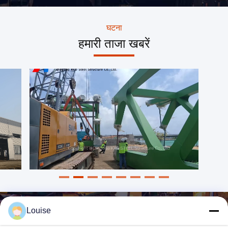
कार्यालय भवन, कर्मचारी छात्रावास
संपर्क करें। एंडी यूहमें +86 138
और हल्के स्टील का विला शामिल
5323 3236 पर व्हाट्सएप करेंहमें
है। 1प्राथमिक इस्पात संरचनाः
ईमेल करेंः
प्राइमर और विरोधी जंग पेंटिंग और
kxdandy@chinasteelstructure.cn
घटना
अग्निरोधी कोटिंग के साथ वेल्डेड एच
हमारी ताजा खबरें
सेक्शन इस्पात। 2दूसरा फार्म:
गैल्वनाइजेशन पुलिना, छत और
दीवार समर्थन को माध्यमिक फ्रेम
संरचना के रूप में बनाया जाता है।
3छतः रंग-लेपित तरंगदार स्टील
शीट + ईवीए + स्टील जाल। 4.
दीवारः बाहरी और आंतरिक रंग-
लेपित तरंगदार स्टील शीट के साथ
फाइबर ग्लास ऊन इन्सुलेशन और
ग्लास पर्दा दीवार के रूप में सजावट।
KXD STEEL आपकी अगली
बड़ी परियोजना का समर्थन कैसे कर
सकता है, इसके बारे में अधिक
जानने के लिए, आज ही हमसे संपर्क
करें। एंडी यूहमें +86 138 5323
3236 पर व्हाट्सएप करेंहमें ईमेल
करेंः
kxdandy@chinasteelstructure.cn
Louise