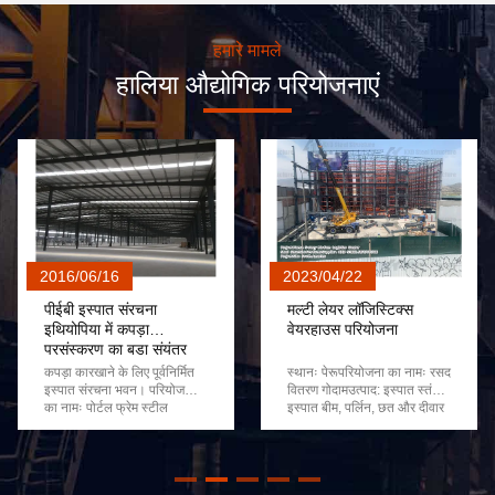
हमारे मामले
हालिया औद्योगिक परियोजनाएं
2016/06/16
2023/04/22
पीईबी इस्पात संरचना
मल्टी लेयर लॉजिस्टिक्स
इथियोपिया में कपड़ा
वेयरहाउस परियोजना
प्रसंस्करण का बड़ा संयंत्र
कपड़ा कारखाने के लिए पूर्वनिर्मित
स्थानः पेरूपरियोजना का नामः रसद
इस्पात संरचना भवन। परियोजना
वितरण गोदामउत्पाद: इस्पात स्तंभ,
का नामः पोर्टल फ्रेम स्टील
इस्पात बीम, पर्लिन, छत और दीवार
संरचना। परियोजना क्षेत्रफल:
पैनल आदि KXD STEEL आपकी
100,000 वर्ग मीटर निर्माण स्थल:
अगली बड़ी परियोजना का समर्थन
इथियोपिया परियोजना का विवरण:
कैसे कर सकता है, इसके बारे में
इसमें 2 कपड़ा कार्यशालाएं,
अधिक जानने के लिए, आज ही हमसे