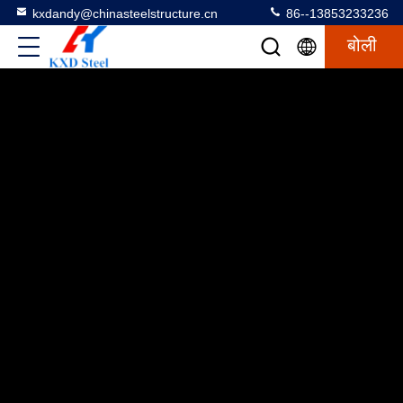
kxdandy@chinasteelstructure.cn
86--13853233236
बोली