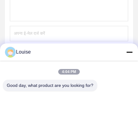
Louise
भेजना
4:04 PM
Good day, what product are you looking for?
QINGDAO KXD STEEL STRUCTURE CO.,
LTD
kxdandy@chinasteelstructure.cn