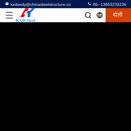
kxdandy@chinasteelstructure.cn
86--13853233236
बोली