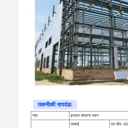
तकनीकी मापदंडः
नाम
इस्पात संरचना भवन
लम्बाई
एच बीमः 4