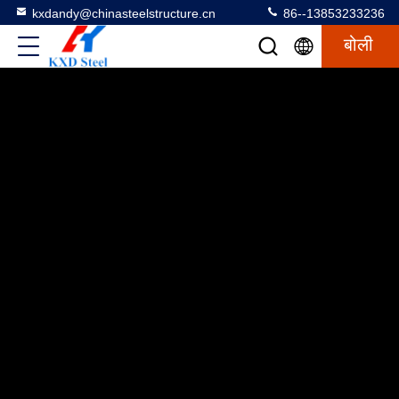
kxdandy@chinasteelstructure.cn
86--13853233236
बोली