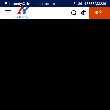
kxdandy@chinasteelstructure.cn
86--13853233236
बोली