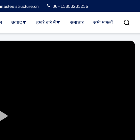
nasteelstructure.cn
86--13853233236
म
उत्पाद
हमारे बारे में
समाचार
सभी मामलों
Play
Video