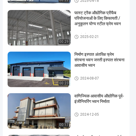
00:22
2025-04-18
फास्ट ट्रैक औद्योगिक प्रीफैब
परियोजनाओं के लिए किफायती /
अनुकूलन योग्य स्टील फ्रेम भवन
धातु निर्माण भवन
2025-02-21
00:29
निर्माण इस्पात अंतरिक्ष फ्रेम
संरचना भवन जस्ती इस्पात संरचना
आवासीय भवन
इस्पात संरचना भवन
2024-08-07
00:23
वाणिज्यिक आवासीय औद्योगिक पूर्व-
इंजीनियरिंग भवन निर्माता
इस्पात संरचना भवन
2024-12-05
00:17