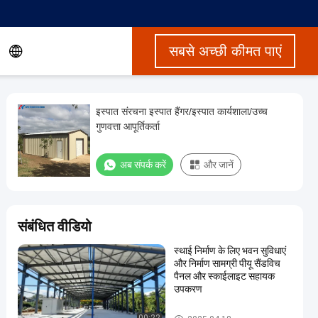
सबसे अच्छी कीमत पाएं
इस्पात संरचना इस्पात हैंगर/इस्पात कार्यशाला/उच्च
गुणवत्ता आपूर्तिकर्ता
अब संपर्क करें
और जानें
संबंधित वीडियो
स्थाई निर्माण के लिए भवन सुविधाएं
और निर्माण सामग्री पीयू सैंडविच
पैनल और स्काईलाइट सहायक
उपकरण
इस्पात संरचना भवन