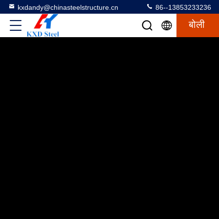
kxdandy@chinasteelstructure.cn
86--13853233236
बोली