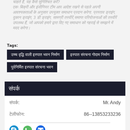
चाहते हैं, यह कैसे सुनिश्चित करें?
एकः बिक्री और इंजीनियर टीम आप आदेश रखने से पहले अपनी
आवश्यकताओं के अनुसार उपयुक्त समाधान प्रदान करेगा. प्रस्ताव ड्राइंग,
दुकान ड्राइंग, 3 डी ड्राइंग, सामग्री तस्वीरें,समाप्त परियोजनाओं की तस्वीरें
उपलब्ध हैं, जो आपको हमारे द्वारा दिए गए समाधान को गहराई से समझने में
मदद करेगा।
Tags:
उच्च वृद्धि वाली इस्पात भवन निर्माण
इस्पात संरचना गोदाम निर्माण
पूर्वनिर्मित इस्पात संरचना भवन
संपर्क
संपर्क:
Mr. Andy
टेलीफोन:
86--13853233236