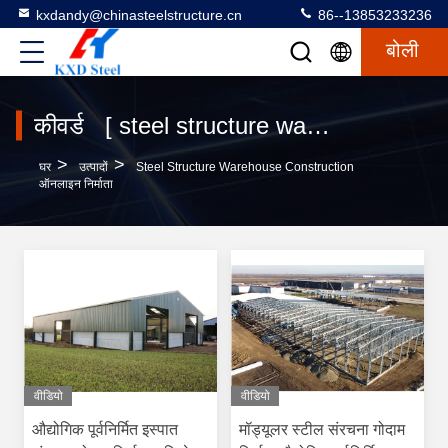
kxdandy@chinasteelstructure.cn
86--13853233236
बोली
कीवर्ड [ steel structure warehouse construction ] मैच 120 उत्पादों
>
>
घर
उत्पादों
Steel Structure Warehouse Construction
ऑनलाइन निर्माता
वीडियो
वीडियो
औद्योगिक पूर्वनिर्मित इस्पात
मॉड्यूलर स्टील संरचना गोदाम