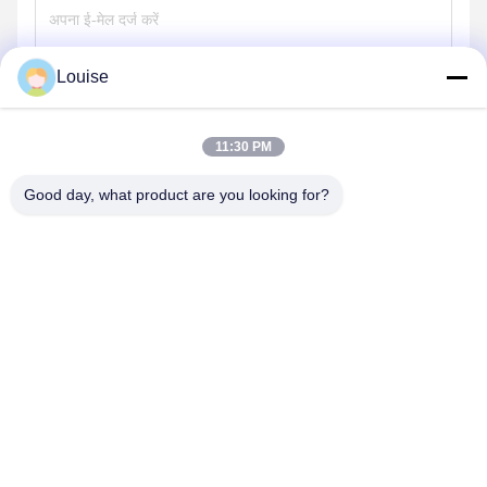
Louise
भेजना
11:30 PM
Good day, what product are you looking for?
QINGDAO KXD STEEL STRUCTURE CO.,
LTD
kxdandy@chinasteelstructure.cn
86--13853233236
नंबर 17 चांगजियांग रोड, पिंगडु, क़िंगदाओ, शेडोंग प्रांत, चीन।