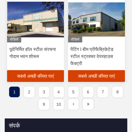
वीडियो
वीडियो
पूर्वनिर्मित हॉल स्टील संरचना
पेंटिंग I बीम प्रीफैब्रिकेटेड
गोदाम भवन शोरूम
स्टील स्ट्रक्चर वेयरहाउस
फैक्ट्री
सबसे अच्छी कीमत पाएं
सबसे अच्छी कीमत पाएं
1
2
3
4
5
6
7
8
9
10
संपर्क