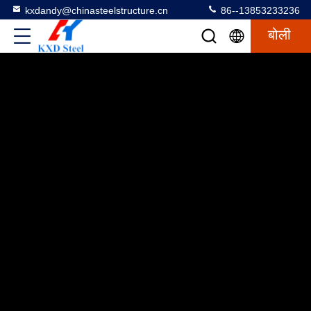
kxdandy@chinasteelstructure.cn
86--13853233236
बोली