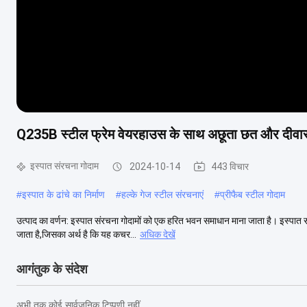
Q235B स्टील फ्रेम वेयरहाउस के साथ अछूता छत और दीवा
इस्पात संरचना गोदाम
2024-10-14
443 विचार
#
इस्पात के ढांचे का निर्माण
#
हल्के गेज स्टील संरचनाएं
#
प्रीफैब स्टील गोदाम
उत्पाद का वर्णन: इस्पात संरचना गोदामों को एक हरित भवन समाधान माना जाता है। इस्पात सं
जाता है,जिसका अर्थ है कि यह कचर...
अधिक देखें
आगंतुक के संदेश
अभी तक कोई सार्वजनिक टिप्पणी नहीं