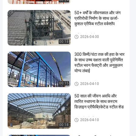
00:24
50+ वर्षों के जीवनकाल और जंग
प्रतिरोधी निर्माण के साथ ऊर्जा-
कुशल प्रीफैब स्टील वर्कशॉप
पीईबी स्टील बिल्डिंग
2026-04-30
00:18
300 किमी/घंटा तक की हवा के भार
के साथ उच्च दक्षता वाली पूर्वनिर्मित
स्टील भवन फैक्ट्री और अनुकूलन
योग्य लंबाई
इस्पात संरचना गोदाम
00:15
2026-04-10
50 साल की जीवन अवधि और
त्वरित स्थापना के साथ कस्टम
डिज़ाइन प्रीफैब्रिकेटेड स्टील शेड
स्टील शेड निर्माण
2026-04-10
00:18