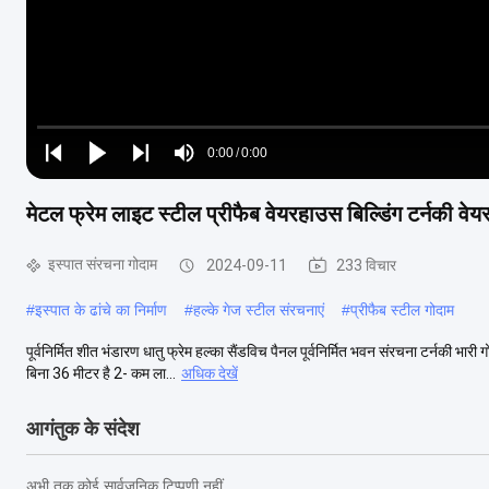
Loaded
:
0%
0:00
/
0:00
Play
Play
Play
Mute
Current
Duration
next
next
मेटल फ्रेम लाइट स्टील प्रीफैब वेयरहाउस बिल्डिंग टर्नकी व
Time
इस्पात संरचना गोदाम
2024-09-11
233 विचार
#
इस्पात के ढांचे का निर्माण
#
हल्के गेज स्टील संरचनाएं
#
प्रीफैब स्टील गोदाम
पूर्वनिर्मित शीत भंडारण धातु फ्रेम हल्का सैंडविच पैनल पूर्वनिर्मित भवन संरचना टर्नकी भ
बिना 36 मीटर है 2- कम ला...
अधिक देखें
आगंतुक के संदेश
अभी तक कोई सार्वजनिक टिप्पणी नहीं