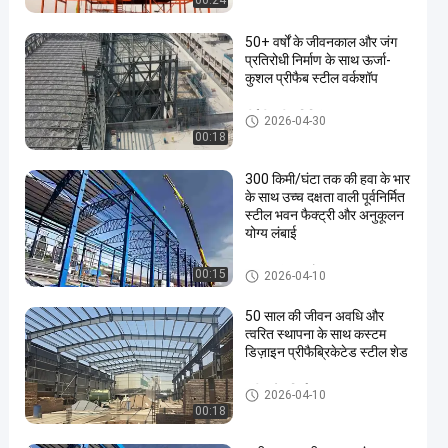
00:24
50+ वर्षों के जीवनकाल और जंग
प्रतिरोधी निर्माण के साथ ऊर्जा-
कुशल प्रीफैब स्टील वर्कशॉप
पीईबी स्टील बिल्डिंग
2026-04-30
00:18
en
300 किमी/घंटा तक की हवा के भार
के साथ उच्च दक्षता वाली पूर्वनिर्मित
स्टील भवन फैक्ट्री और अनुकूलन
योग्य लंबाई
इस्पात संरचना गोदाम
00:15
2026-04-10
50 साल की जीवन अवधि और
त्वरित स्थापना के साथ कस्टम
डिज़ाइन प्रीफैब्रिकेटेड स्टील शेड
स्टील शेड निर्माण
2026-04-10
00:18