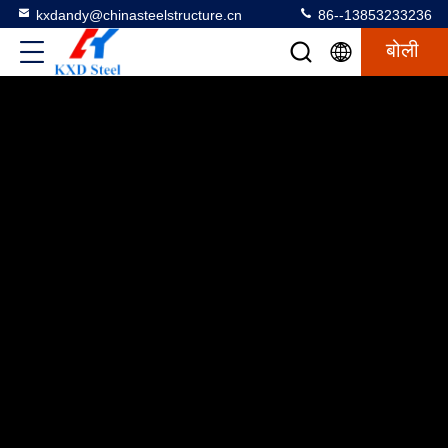
kxdandy@chinasteelstructure.cn
86--13853233236
बोली