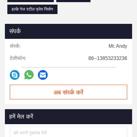
हल्के गेज स्टील फ्रेम निर्माण
संपर्क
संपर्क:
Mr. Andy
टेलीफोन:
86--13853233236
अब संपर्क करें
हमें मेल करें