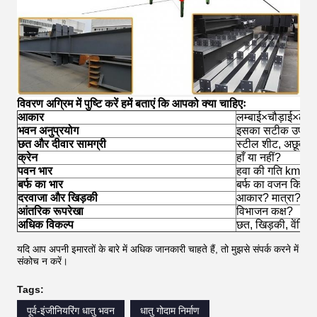
विवरण अग्रिम में पुष्टि करें हमें बताएं कि आपको क्या चाहिएः
आकार
लम्बाई
×
चौड़ाई
×
लम्ब
भवन अनुप्रयोग
इसका सटीक उपयोग 
छत और दीवार सामग्री
स्टील शीट, अछूता 
क्रेन
हाँ या नहीं?
पवन भार
हवा की गति km/h 
बर्फ का भार
बर्फ का वजन किलोग्
दरवाजा और खिड़की
आकार? मात्रा? ल
आंतरिक रूपरेखा
विभाजन कक्ष?
अधिक विकल्प
छत, खिड़की, वेंटिले
यदि आप अपनी इमारतों के बारे में अधिक जानकारी चाहते हैं, तो मुझसे संपर्क करने में
संकोच न करें।
Tags:
पूर्व-इंजीनियरिंग धातु भवन
धातु गोदाम निर्माण