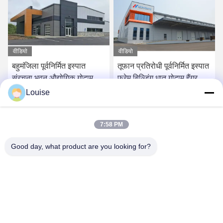
वीडियो
वीडियो
बहुमंजिला पूर्वनिर्मित इस्पात
तूफान प्रतिरोधी पूर्वनिर्मित इस्पात
संरचना भवन औद्योगिक गोदाम
फ्रेम बिल्डिंग धातु गोदाम हैंगर
कारखाना भवन
कार्यालय कार्यशाला
Louise
सबसे अच्छी कीमत पाएं
सबसे अच्छी कीमत पाएं
7:58 PM
Good day, what product are you looking for?
QINGDAO KXD STEEL STRUCTURE CO.,
LTD