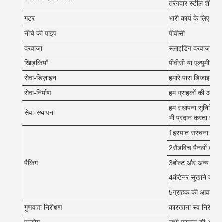
तरंगदार स्टील शीट
गटर
भारी कार्य के लिए जस्
नीचे की पाइप
पीवीसी
दरवाजा
स्लाइडिंग दरवाजा या
खिड़कियाँ
पीवीसी या एल्यूमीनियम
सेवा-डिज़ाइन
हमारे पास डिजाइन कर
सेवा-निर्माण
हम ग्राहकों की आवश्य
हम स्थापना सुनिश्चित 
सेवा-स्थापना
भी प्रदान करता है। ह
1इस्पात संरचना के घटक
2सैंडविच पैनलों को प
पैकिंग
3बोल्ट और अन्य सामान
4कंटेनर सुखाने का 
5ग्राहक की आवश्यकत
गुणवत्ता निरीक्षण
कारखाना स्व निरीक्षण;