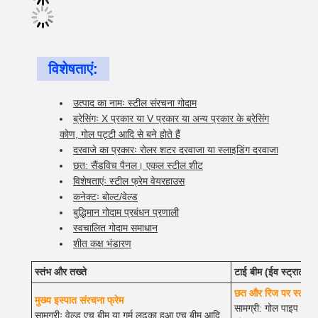
विशेषताएं:
उत्पाद का नामः स्टील संरचना गोदाम
ब्रेसिंगः X प्रकार या V प्रकार या अन्य प्रकार के ब्रेसिंग
कोण, गोल पट्टी आदि से बने होते हैं
दरवाजे का प्रकारः रोलर शटर दरवाजा या स्लाइडिंग दरवाजा
छत: सैंडविच पैनल। एकल स्टील शीट
विशेषताएंः स्टील फ्रेम वेयरहाउस
कनेक्टः बोल्ट/वेल्ड
बुद्धिमान गोदाम प्रबंधन प्रणाली
स्वचालित गोदाम समाधान
शीत कक्ष भंडारण
स्तंभ और तख्ते
टाई बीम (ईव स्ट्राट)
छत और रिज पर स्ट्रट 
मुख्य इस्पात संरचना फ्रेम
सामग्री: गोल पाइप या व
सामग्रीः वेल्ड एच बीम या गर्म लुढ़का हुआ एच बीम आदि