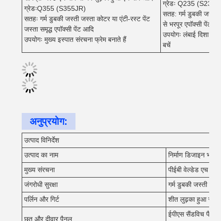
ग्रेडः Q235 (S235J
ग्रेडःQ355 (S355JR)
सतह: गर्म डुबकी जस्ती 
सतहः गर्म डुबकी जस्ती जस्ता कोटर या एंटी-रस्ट पेंट
से भरपूर एपॉक्सी पेंट आ
जस्ता समृद्ध एपॉक्सी पेंट आदि
उपयोगः लंबाई दिशा में म
उपयोगः मुख्य इस्पात संरचना फ्रेम बनाते हैं
बचें
अनुप्रयोग:
उत्पाद विनिर्देश
उत्पाद का नाम
निर्माण डिजाइन भवन पू
मुख्य संरचना
पीईबी वेल्डेड एच आक
जंगरोधी सुरक्षा
गर्म डुबकी जस्ती या वि
पर्लिन और गिर्ट
शीत लुढ़का हुआ सी 
ईपीएस सैंडविच पैनल /
छत और दीवार पैनल