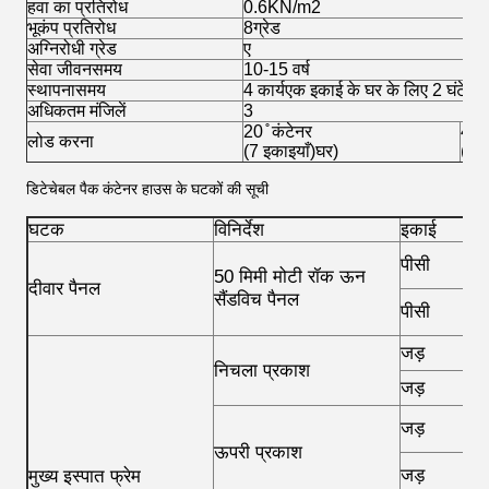
हवा का प्रतिरोध
0.6KN/m2
भूकंप प्रतिरोध
8
ग्रेड
अग्निरोधी ग्रेड
ए
सेवा जीवन
समय
10-15 वर्ष
स्थापना
समय
4 कार्य
एक इकाई के घर के लिए 2 घंटे
अधिकतम मंजिलें
3
20 ̊ कंटेनर
40 ̊
लोड करना
(7 इकाइयाँ)
घर)
(17 
डिटेचेबल पैक कंटेनर हाउस के घटकों की सूची
घटक
विनिर्देश
इकाई
म
पीसी
1
50 मिमी मोटी रॉक ऊन
दीवार पैनल
सैंडविच पैनल
पीसी
1
जड़
2
निचला प्रकाश
जड़
2
जड़
2
ऊपरी प्रकाश
जड़
2
मुख्य इस्पात फ्रेम