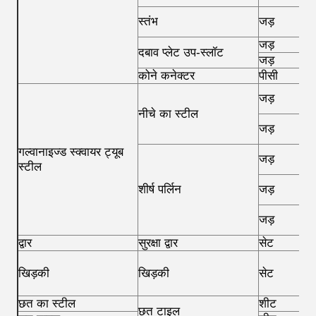
स्तंभ
जड़
4
जड़
2
दबाव प्लेट उप-स्लॉट
जड़
2
कोने कनेक्टर
पीसी
8
जड़
4
नीचे का स्टील
जड़
5
गल्वानाइज्ड स्क्वायर ट्यूब
जड़
2
स्टील
शीर्ष पर्लिन
जड़
3
जड़
6
द्वार
सुरक्षा द्वार
सेट
1
खिड़की
खिड़की
सेट
1
छत का स्टील
शीट
6
छत टाइल