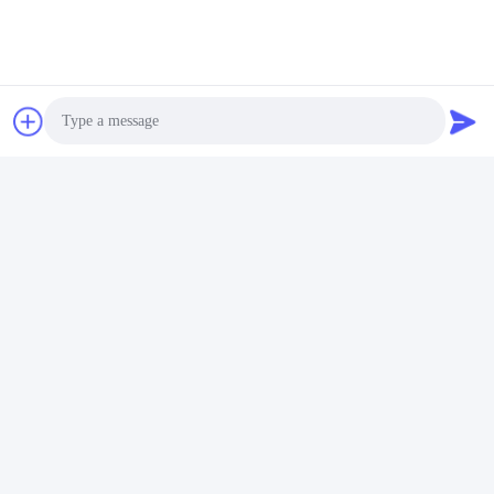
संपर्क:
Mr. Andy
टेलीफोन:
86--13853233236
अब संपर्क करें
Photo
हमें मेल करें
Video Call
Audio Call