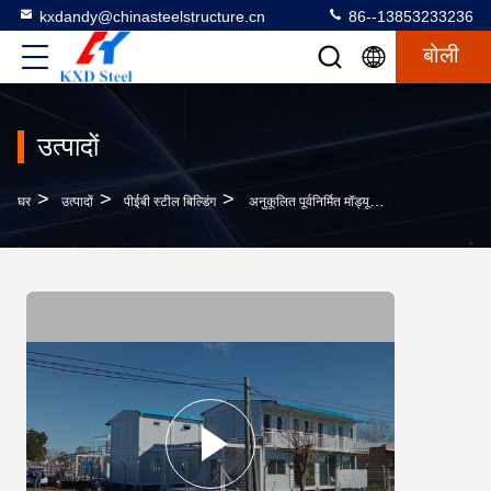
kxdandy@chinasteelstructure.cn
86--13853233236
बोली
उत्पादों
>
>
>
घर
उत्पादों
पीईबी स्टील बिल्डिंग
अनुकूलित पूर्वनिर्मित मॉड्यूलर स्टील कंटेनर घर स्टील संरचनात्मक भवन