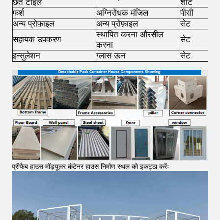
छत टाइल
शीट
6
फर्श
अग्निरोधक मंजिल
पीसी
5
अन्य प्रोफ़ाइल
अन्य प्रोफ़ाइल
सेट
1
स्थापित करना और
सील
सहायक उपकरण
सेट
1
करना
इन्सुलेशन
ग्लास ऊन
सेट
1
प्रीफैब हाउस मॉड्यूलर कंटेनर हाउस निर्माण स्थल को इकट्ठा करेंः