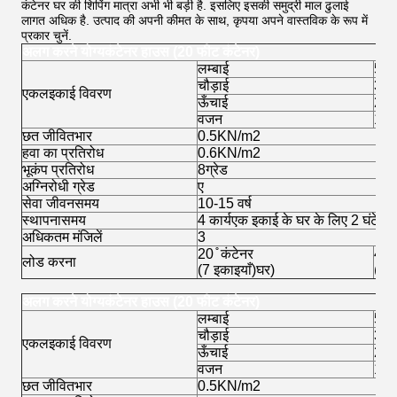
कंटेनर घर की शिपिंग मात्रा अभी भी बड़ी है. इसलिए इसकी समुद्री माल ढुलाई
लागत अधिक है. उत्पाद की अपनी कीमत के साथ, कृपया अपने वास्तविक के रूप में
प्रकार चुनें.
अलग करने योग्य
कंटेनर हाउस (20 फीट कंटेनर)
लम्बाई
595
चौड़ाई
300
एकल
इकाई विवरण
ऊँचाई
280
वजन
130
छत जीवित
भार
0.5KN/m2
हवा का प्रतिरोध
0.6KN/m2
भूकंप प्रतिरोध
8
ग्रेड
अग्निरोधी ग्रेड
ए
सेवा जीवन
समय
10-15 वर्ष
स्थापना
समय
4 कार्य
एक इकाई के घर के लिए 2 घंटे
अधिकतम मंजिलें
3
20 ̊ कंटेनर
40 ̊
लोड करना
(7 इकाइयाँ)
घर)
(17 
अलग करने योग्य
कंटेनर हाउस (20 फीट कंटेनर)
लम्बाई
595
चौड़ाई
300
एकल
इकाई विवरण
ऊँचाई
280
वजन
130
छत जीवित
भार
0.5KN/m2