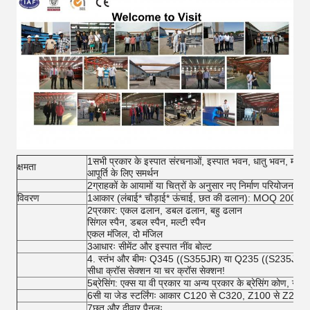
1सभी प्रकार के इस्पात संरचनाओं, इस्पात भवन, धातु भवन, मॉड्यूल
क्षमता
आपूर्ति के लिए समर्थन
2ग्राहकों के आयामों या चित्रों के अनुसार नए निर्माण परियोजनाओ
विवरण
1आकार (लंबाई* चौड़ाई* ऊंचाई, छत की ढलान): MOQ 200s
2प्रकार: एकल ढलान, डबल ढलान, बहु ढलान
सिंगल स्पैन, डबल स्पैन, मल्टी स्पैन
एकल मंजिल, दो मंजिल
3आधारः सीमेंट और इस्पात नींव बोल्ट
4. स्तंभ और बीमः Q345 ((S355JR) या Q235 ((S235JR) स्ट
सीधा क्रॉस सेक्शन या चर क्रॉस सेक्शन!
5ब्रेसिंग: एक्स या वी प्रकार या अन्य प्रकार के ब्रेसिंग कोण, गोल प
6सी या जेड स्टर्लिंगः आकार C120 से C320, Z100 से Z200
7छत और दीवार पैनलः