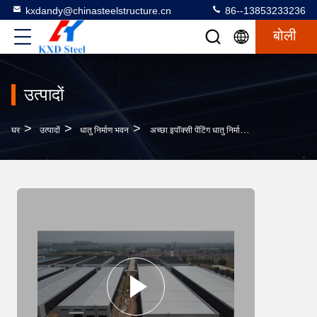
kxdandy@chinasteelstructure.cn
86--13853233236
बोली
उत्पादों
>
>
>
घर
उत्पादों
धातु निर्माण भवन
अच्छा इपॉक्सी पेंटिंग धातु निर्माण भवन पूर्वनिर्मित स्टील फ्रेम गोदाम