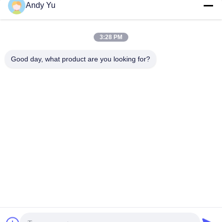
Andy Yu
निर्माण भवन
सबसे अच्छी कीमत पाएं
सबसे अच्छी कीमत पाएं
3:28 PM
Good day, what product are you looking for?
QINGDAO KXD STEEL STRUCTURE CO.,
LTD
kxdandy@chinasteelstructure.cn
86--13853233236
नंबर 17 चांगजियांग रोड, पिंगडु, क़िंगदाओ, शेडोंग प्रांत, चीन।