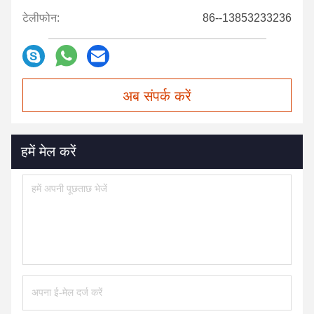
टेलीफोन:
86--13853233236
अब संपर्क करें
हमें मेल करें