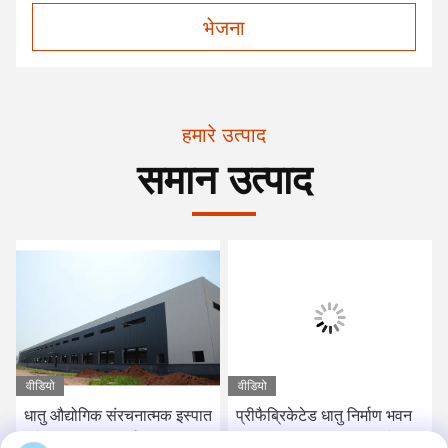
भेजना
हमारे उत्पाद
समान उत्पाद
वीडियो
वीडियो
धातु औद्योगिक संरचनात्मक इस्पात
प्रीफैब्रिकेटेड धातु निर्माण भवन
फ्रेम कृषि भवन निर्माण भंडारण
Q355b Q235b स्टील फ्रेम