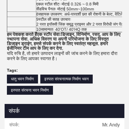
एकल स्टील शीटः मोटाई 0.326 ~ 0.8 मिमी
सैंडविच पैनलः मोटाई 50mm~100mm
8सहायक उपकरण: अर्ध-पारदर्शी छत की रोशनी के बेल्ट, वेंटिलेट
9स्टील की सतह उपचारः
2 परत इपॉक्सी जिंक समृद्ध प्राइमर और 2 परत विरोधी जंग पेंट
10सामान्यतः 40'OT/ 40'HQ तक
हम पेशकश करते हैं
एक स्टॉप सेवाः
डिजाइन, विनिर्माण, रसद, आप के लिए
स्थापना सेवा. अधिक विवरण या अपनी परियोजना के लिए विस्तृत
डिजाइन ड्राइंग, हमसे संपर्क करने के लिए स्वतंत्र महसूस. हमारे
इंजीनियर टीम आप के लिए कर देगा.
यदि रुचि है, तो हमारे उत्पादन लाइनों की जांच करने के लिए हमारा दौरा
करने के लिए आपका स्वागत है।
Tags:
धातु भवन निर्माण
इस्पात संरचनात्मक निर्माण भवन
इस्पात संरचना भवन निर्माण
संपर्क
संपर्क:
Mr. Andy