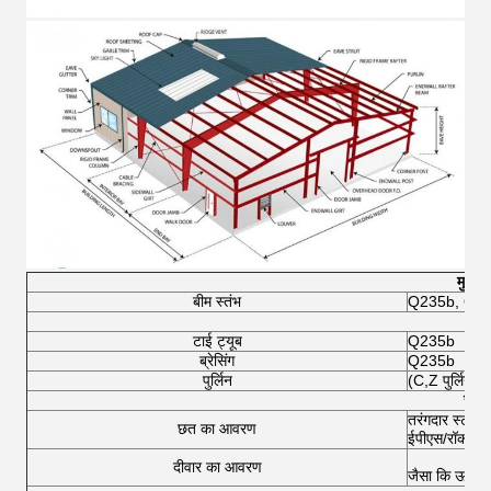
मुख्य 
बीम स्तंभ
Q235b, Q3
माध्
टाई ट्यूब
Q235b
ब्रेसिंग
Q235b
पुर्लिन
(C,Z पुर्लिन)
रखरख
तरंगदार स्टील 
छत का आवरण
ईपीएस/रॉकवॉल/
दीवार का आवरण
जैसा कि ऊपर