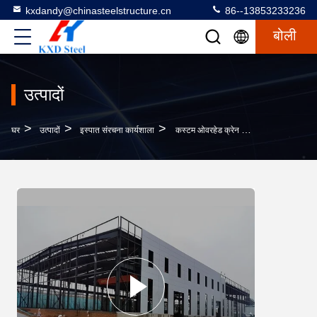
kxdandy@chinasteelstructure.cn
86--13853233236
बोली
उत्पादों
>
>
>
घर
उत्पादों
इस्पात संरचना कार्यशाला
कस्टम ओवरहेड क्रेन 1 - 20 टन स्टील संरचना फ्रेम वेयरहाउस कार्यशाला