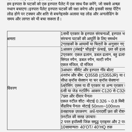
हम इस्पात के घटकों को एक इस्पात पैलेट में एक साथ पैक करेंगे, जो सबसे अच्छा
स्थान बचाएगा।इस्पात पैलेट इस्पात घटकों की रक्षा करेगा और इसकी सतह पेंटिंग
लोड होने पर टक्कर और क्षति से बचनेइसके अलावा यह लोड और अनलोडिंग के
समय और लागत को भी बचा सकता है।
1सभी प्रकार के इस्पात संरचनाओं, इस्पात भवन, धा
क्षमता
संरचना घटकों की आपूर्ति के लिए समर्थन
2ग्राहकों के आयामों या चित्रों के अनुसार नए नि
1आकार (लंबाई* चौड़ाई* ऊंचाई, छत की ढला
2प्रकार: एकल ढलान, डबल ढलान, बहु ढलान
सिंगल स्पैन, डबल स्पैन, मल्टी स्पैन
एकल मंजिल, दो मंजिल
3आधारः सीमेंट और इस्पात नींव बोल्ट
4स्तंभ और बीम: Q355B ((S355JR) या Q235B
सीधा क्रॉस सेक्शन या चर क्रॉस सेक्शन!
5ब्रेसिंग: एक्स या वी प्रकार या अन्य प्रकार के ब्
विवरण
6सी या जेड स्टर्लिंगः आकार C120 से C320,
7छत और दीवार पैनलः
एकल स्टील शीटः मोटाई 0.326 ~ 0.8 मिमी
सैंडविच पैनलः मोटाई 50mm~100mm
8सहायक उपकरण: अर्ध-पारदर्शी छत की रोशनी के ब
9स्टील की सतह उपचारः
2 परत इपॉक्सी जिंक समृद्ध प्राइमर और 2 परत विर
10सामान्यतः 40'OT/ 40'HQ तक