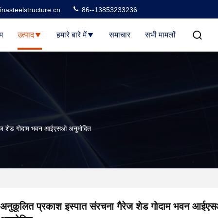
nasteelstructure.cn
86--13853233236
म
उत्पाद
हमारे बारे में
समाचार
सभी मामलों
ैरेज शेड गोदाम भवन आईएसओ अनुमोदित
अनुकूलित प्रकाश इस्पात संरचना गैरेज शेड गोदाम भवन आईए