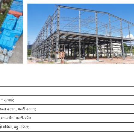
ई * ऊंचाई;
बल ढलान, मल्टी ढलान;
बल-स्पैन, मल्टी-स्पैन
ो मंजिल, बहु मंजिल;