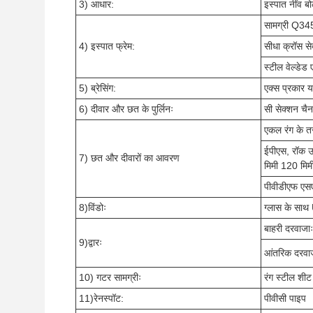
3) आधार:
इस्पात नींव बो
सामग्री Q3
4) इस्पात फ्रेम:
सीधा क्रॉस से
स्टील वेल्डेड 
5) ब्रेसिंग:
एक्स प्रकार य
6) दीवार और छत के पुर्लिनः
सी सेक्शन च
एकल रंग के त
ईपीएस, रॉक ऊ
7) छत और दीवारों का आवरण
मिमी 120 मिम
पीवीडीएफ एसए
8)विंडोः
ग्लास के साथ
बाहरी दरवाजा
9)द्वारः
आंतरिक दरवाजा
10) गटर सामग्रीः
रंग स्टील शीट
11)रेनस्पॉट:
पीवीसी पाइप