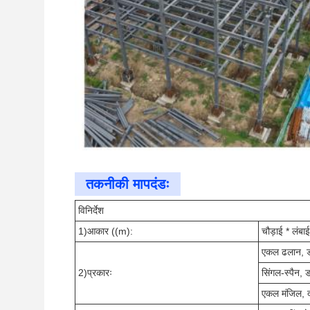
तकनीकी मापदंडः
विनिर्देश
1)आकार ((m):
चौड़ाई * लंबा
एकल ढलान, ड
2)प्रकारः
सिंगल-स्पैन, ड
एकल मंजिल, द