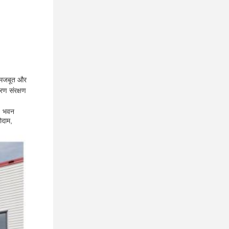
क मजबूत और
रण संरक्षण
। भवन 
ोदाम, 