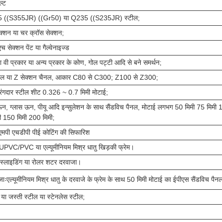
ल्ट
45 ((S355JR) ((Gr50) या Q235 ((S235JR) स्टील;
क्शन या चर क्रॉस सेक्शन;
एच सेक्शन पेंट या गैल्वेनाइज्ड
ा वी प्रकार या अन्य प्रकार के कोण, गोल पट्टी आदि से बने समर्थन;
ैनल या Z सेक्शन चैनल, आकार C80 से C300; Z100 से Z300;
रंगदार स्टील शीट 0.326 ~ 0.7 मिमी मोटाई;
न, ग्लास ऊन, पीयू आदि इन्सुलेशन के साथ सैंडविच पैनल, मोटाई लगभग 50 मिमी 75 मिमी
ी 150 मिमी 200 मिमी;
मपी एचडीपी पीई कोटिंग की सिफारिश
 UPVC/PVC या एल्यूमीनियम मिश्र धातु खिड़की फ्रेम।
ःस्लाइडिंग या रोलर शटर दरवाजा।
ःएल्यूमीनियम मिश्र धातु के दरवाजे के फ्रेम के साथ 50 मिमी मोटाई का ईपीएस सैंडविच पैन
 या जस्ती स्टील या स्टेनलेस स्टील;