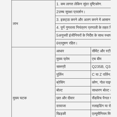
1. कम लागत लेकिन सुंदर दृष्टिकोण.
2उच्च सुरक्षा प्रदर्शन।
3. इकट्ठा करने और अलग करने में आसान
लाभ
4. पूर्ण गुणवत्ता नियंत्रण प्रणाली के तहत निर
5अनुभवी इंजीनियरों के निर्देश के साथ स्थापना
6प्रदूषण रहित।
आधार
सीमेंट और स्टील की
मुख्य फ्रेम
एच बीम
सामग्री
Q235B, Q345B या अ
पुर्लिन
C या Z पर्लिन: 
ब्रेसिंग
कोण, गोल पाइप से ब
बोल्ट
साधारण बोल्ट और उच
मुख्य घटक
छत और दीवार
सैंडविच पैनल या रंग
दरवाजा
स्लाइडिंग या रोलिंग
खिड़की
एल्यूमीनियम मिश्र 