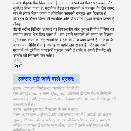
सावधानीपूर्वक पैक किया जाता है। स्टील घटकों को पैलेट पर बंडल और
सुरक्षित किया जाता है, प्रत्येक बंडल को आसानी से पहचान के लिए स्पष्ट
रूप से लेबल किया जाता है।पैकेजिंग सामग्री मजबूत और टिकाऊ है,
परिवहन के दौरान किसी भी संभावित क्षति से पर्याप्त सुरक्षा प्रदान करता है।
नौवहन:
पीईबी स्टील बिल्डिंग उत्पादों को विश्वसनीय और कुशल शिपिंग विधियों का
उपयोग करके भेज दिया जाता है। हम अपने ग्राहकों को समय पर वितरण
सुनिश्चित करने के लिए सम्मानित वाहक के साथ काम करते हैं। गंतव्य के
आधार पर,शिपिंग में कई सप्ताह या महीने लग सकते हैं, और हम अपने
ग्राहकों को ट्रैकिंग जानकारी प्रदान करते हैं ताकि वे अपने शिपमेंट की
प्रगति की निगरानी कर सकें।
अक्सर पूछे जाने वाले प्रश्न:
प्रश्न: क्या आप निर्माता या व्यापारिक कंपनी हैं?
एकः हम Qingdao शहर, Qingdao बंदरगाह के पास स्थित विनिर्माण
कारखाने हैं। और हम स्टील संरचना से दीवार और छत शीट के लिए कुल 3
कार्यशालाओं है।
प्रश्न: आपके गुणवत्ता नियंत्रण के बारे में क्या?
उत्तर: हमारे पास आईएसओ और सीई प्रमाणपत्र है। उत्पादों को काटने,
झुकने, वेल्डिंग, शॉट ब्लास्टिंग, अल्ट्रासोनिक परीक्षण, पैकिंग, भंडारण,
लोडिंग के माध्यम से प्रसंस्करण किया जाता है ताकि कोई गुणवत्ता दोष
सुनिश्चित न हो।