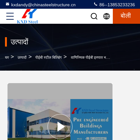
kxdandy@chinasteelstructure.cn
86--13853233236
बोली
उत्पादों
>
>
>
घर
उत्पादों
पीईबी स्टील बिल्डिंग
वाणिज्यिक पीईबी इस्पात भवन संरचना निर्माण पर्यावरण के अनुकूल