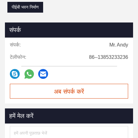
पीईबी भवन निर्माण
संपर्क
संपर्क:
Mr. Andy
टेलीफोन:
86--13853233236
अब संपर्क करें
हमें मेल करें