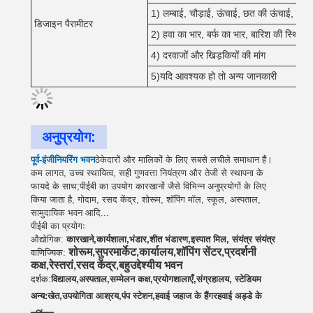
1) लम्बाई, चौड़ाई, ऊंचाई, छत की ऊंचाई, छ
डिजाइन पैरामीटर
2) हवा का भार, बर्फ का भार, बारिश की स्थिति
4) दरवाजों और खिड़कियों की मांग
5)यदि आवश्यक हो तो अन्य जानकारी
अनुप्रयोग:
पूर्व-इंजीनियरिंग भवन
ठेकेदारों और मालिकों के लिए सबसे लचीले समाधान हैं।
कम लागत, उच्च स्थायित्व, सही गुणवत्ता नियंत्रण और तेजी से स्थापना के
फायदे के साथ;पीईबी का उपयोग कारखानों जैसे विभिन्न अनुप्रयोगों के लिए
किया जाता है, गोदाम, रसद केंद्र, शोरूम, शॉपिंग मॉल, स्कूल, अस्पताल,
सामुदायिक भवन आदि...
पीईबी का प्रयोगः
औद्योगिक:
कारखाने
,
कार्यशाला
,
भंडार
,
शीत भंडारण
,
इस्पात मिल
, संयंत्र संयंत्र
वाणिज्यिक
:
शोरूम
,
सुपरमार्केट
,
कार्यालय
,
शॉपिंग सेंटर
,
प्रदर्शनी
कक्ष
,
रेस्तरां
,
रसद केंद्र
,
बहुउद्देश्यीय भवन
दर्शक:
विद्यालय
,
अस्पताल
,
सम्मेलन कक्ष
,
प्रयोगशालाएँ
,
संग्रहालय, स्टेडियम
अन्य:
खेत
,
उपयोगिता आश्रय
,
पंप स्टेशन
,
हवाई जहाज के हैंगर
हवाई अड्डे के