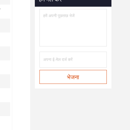
r
भेजना