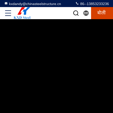
kxdandy@chinasteelstructure.cn
86--13853233236
बोली