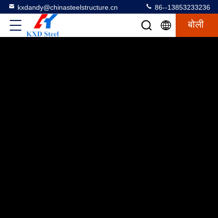
kxdandy@chinasteelstructure.cn
86--13853233236
बोली